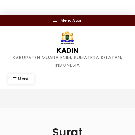
Skip
Menu Atas
to
content
KADIN
KABUPATEN MUARA ENIM, SUMATERA SELATAN,
INDONESIA
Menu
Surat